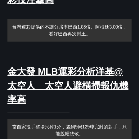
台灣運彩提供的不讓分賠率巴⻄1.85倍、阿根廷3.00倍，
看好巴⻄再次封王。
金大發 MLB運彩分析洋基@
太空人 太空人避橫掃報仇機
率高
當自家投手整場只掉1分，遇到9局129球完封的對手，只
能脫帽致敬。