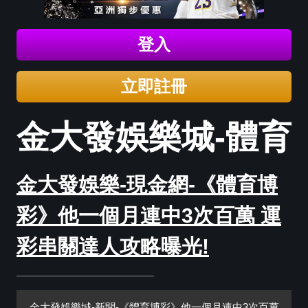
登入
立即註冊
金大發娛樂城-體育
金大發娛樂-現金網-《體育博
彩》他一個月連中3次百萬 運
彩串關達人攻略曝光!
金大發娛樂城-新聞-《體育博彩》他一個月連中3次百萬