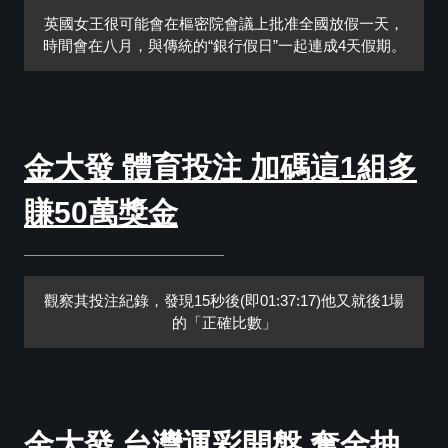
英國女王很可能會在樞密院會議上批准全國放假一天，
時間會在八月，與傳統的“銀行假日”一起連成4天假期。
金大發 體育投注 加碼這1組多
賺50萬獎金
觀察其投注紀錄，發現15秒後(即01:37:17)他⼜就後1場
的「正確比數」
金大發 台灣運彩開盤 奪⾦抽