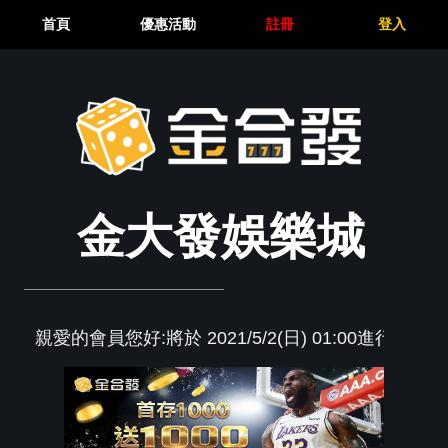
首頁
優惠活動
註冊
登入
金大發娛樂城
親愛的會員您好:將於 2021/5/2(日) 01:00進