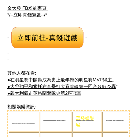
金大發 FB粉絲專頁
*/--立即真錢遊戲--/*
-
-
-
-
其他人都在看:
●在明星賽中開轟成為史上最年輕的明星賽MVP得主。
●大谷翔平和索托在全壘打大賽首輪第一回合各敲22轟
”
●義大利氣走英格蘭奪隊史第2座冠軍
相關娛樂資訊:
HOYA娛樂
眾發娛樂
贏家娛樂
通博娛樂城
城
城
城