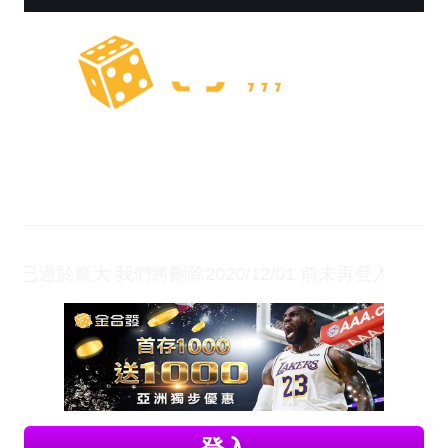
金大發娛樂城
們將刪除2020/12/01 前未再登入之會員帳號 並於202