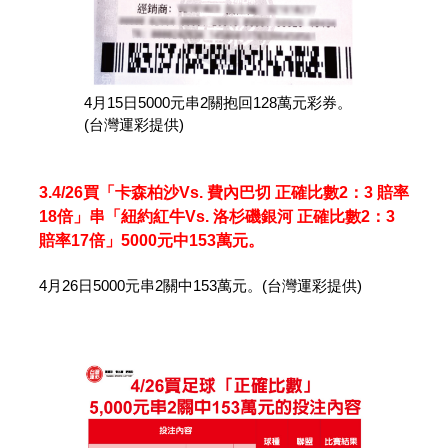
4月15日5000元串2關抱回128萬元彩券。
(台灣運彩提供)
3.4/26買「卡森柏沙Vs. 費內巴切 正確比數2：3 賠率
18倍」串「紐約紅牛Vs. 洛杉磯銀河 正確比數2：3
賠率17倍」5000元中153萬元。
4月26日5000元串2關中153萬元。(台灣運彩提供)