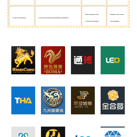
現金版
出款娛
娛樂城
娛樂城-AV影城
娛樂城
樂城