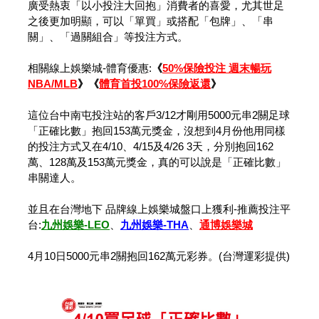
廣受熱衷「以小投注大回抱」消費者的喜愛，尤其世足
之後更加明顯，可以「單買」或搭配「包牌」、「串
關」、「過關組合」等投注方式。
相關線上娛樂城-體育優惠:
《
50%保險投注 週末暢玩
NBA/MLB
》
《
體育首投100%保險返還
》
這位台中南屯投注站的客戶3/12才剛用5000元串2關足球
「正確比數」抱回153萬元獎金，沒想到4月份他用同樣
的投注方式又在4/10、4/15及4/26 3天，分別抱回162
萬、128萬及153萬元獎金，真的可以說是「正確比數」
串關達人。
並且在台灣地下 品牌線上娛樂城盤口上獲利-推薦投注平
台:
九州娛樂-LEO
、
九州娛樂-THA
、
通博娛樂城
4月10日5000元串2關抱回162萬元彩券。(台灣運彩提供)