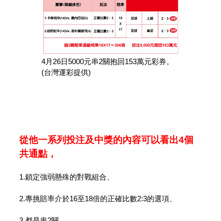
4月26日5000元串2關抱回153萬元彩券。
(台灣運彩提供)
從他一系列投注及中獎的內容可以看出4個
共通點，
1.鎖定強弱懸殊的對戰組合、
2.專挑賠率介於16至18倍的正確比數2:3的選項、
3.都是串2關