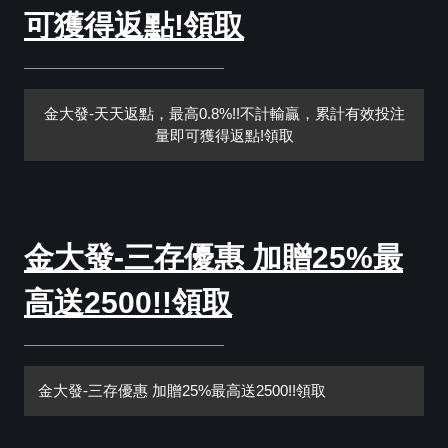
可獲得返點!領取
金大發-天天返點，最高0.8%!!不計輸贏，累計有效投注
量即可獲得返點!領取
金大發-三存優惠 加贈25%最
高送2500!!領取
金大發-三存優惠 加贈25%最高送2500!!領取