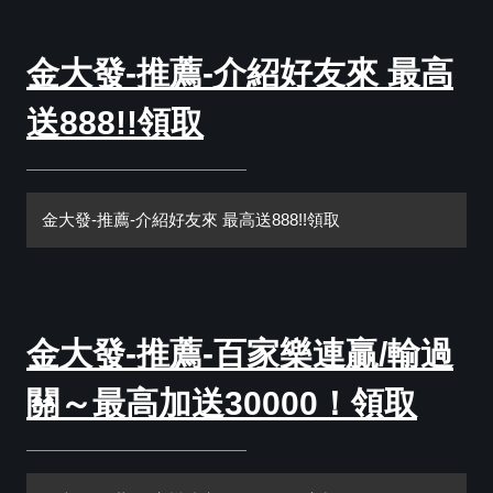
金大發-推薦-介紹好友來 最高
送888!!領取
金大發-推薦-介紹好友來 最高送888!!領取
金大發-推薦-百家樂連贏/輸過
關～最高加送30000！領取