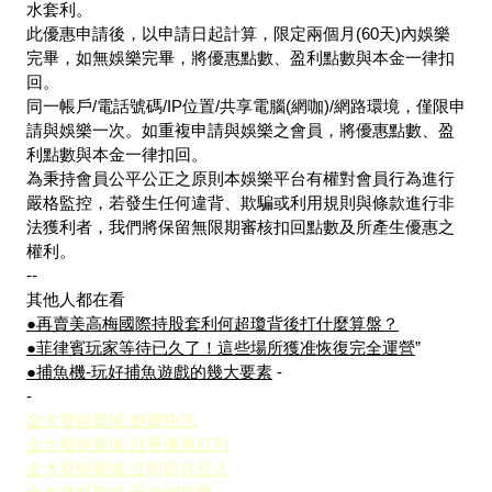
水套利。
此優惠申請後，以申請日起計算，限定兩個月(60天)內娛樂
完畢，如無娛樂完畢，將優惠點數、盈利點數與本金一律扣
回。
同一帳戶/電話號碼/IP位置/共享電腦(網咖)/網路環境，僅限申
請與娛樂一次。如重複申請與娛樂之會員，將優惠點數、盈
利點數與本金一律扣回。
為秉持會員公平公正之原則本娛樂平台有權對會員行為進行
嚴格監控，若發生任何違背、欺騙或利用規則與條款進行非
法獲利者，我們將保留無限期審核扣回點數及所產生優惠之
權利。
--
其他人都在看
●再賣美高梅國際持股套利何超瓊背後打什麼算盤？
●菲律賓玩家等待已久了！這些場所獲准恢復完全運營
”
●捕魚機-玩好捕魚遊戲的幾大要素
-
-
金大發娛樂城-娛樂快訊
金大發娛樂城-註冊優惠紅利
金大發娛樂城-立即前往登入