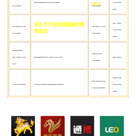
HOYA娛樂城
娛樂
樂城
樂城
城
九州
你不可不知的娛樂城的專
財神娛
博馬娛
娛樂
業名詞
樂城
樂城
iis7站长之家
城
THA-
i88娛
九州娛
LEO-九州娛樂
通博
樂城
樂
出款
現金版
娛樂城
娛樂城-AV影城
娛樂
娛樂城
城