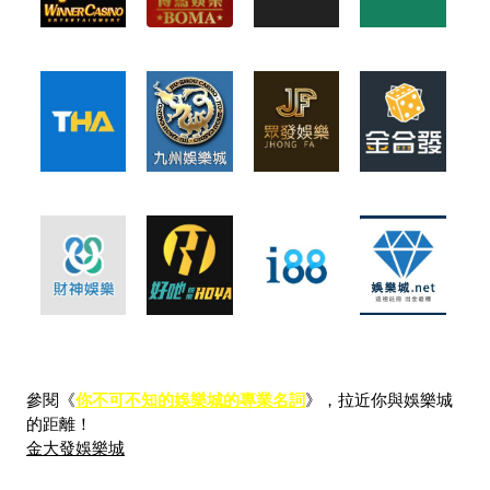
參閱《
你不可不知的娛樂城的專業名詞
》，拉近你與娛樂城
的距離！
金大發娛樂城