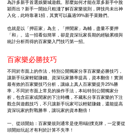
為許多新手首選娛樂城遊戲。那麼如何才能在眾多新手中脫
穎而出？新手一開始只粗淺了解百家樂規則，牌技尚未出神
入化，此時靠著1招，其實可以贏過99%新手菜雞們。
也就是以「押莊家」為主，「押閒家」為輔，盡量不要押
「和」。這一招看似簡單，卻是資深玩家長期的經驗累積與
統計分析而得的百家樂入門技巧第一招。
百家樂必勝技巧
不同於市面上的作法，特別公開獨家分享百家樂必勝技巧，
讓新手玩家輕鬆賺錢、資深玩家勝率提高，資本翻倍！實測
最有效的百家樂技巧分析，讓線上真人百家樂提升25%勝
率，不同於市面上常見的操作手法，本站特別公開獨家分
析，包含莊家或閒家的下注時機，不藏私分享百家樂的下注
觀念與遊戲技巧，不只讓新手玩家可以輕鬆賺錢，還能提高
資深玩家的對戰勝率，讓玩家的資本翻倍！
一、從頭開始：百家樂規則通常是使用8副撲克牌，一定要從
頭開始玩起才有利於計算不失準！