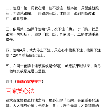
二、連跟：第一局就在場，但不投注，觀察第一局開莊就跟
莊，開閒就跟閒。一路跟到莊斷，改跟閒，跟到閒斷改跟
莊，依此類推。
三、依照第二點操作連輸2局，改下注「跳」（*「跳」就是
跟前一局相反）。跟到「跳」斷，再依照一、二的作法重新
操作。
四、連輸4局，就先停止下注，只在心中模擬下注，模擬下注
贏了2局再重新回到場上。
五、在同一靴牌中連續贏或是輸5把，就應該果斷結束，換另
一個牌桌或是先退出遊戲。
前往
《
高端百家樂技巧
》
百家樂心法
追求百家樂穩贏打法之前，務必記得「心態」是最重要的課
題。人人都有心魔，先克服「貪」，理性先決，才是穩贏的