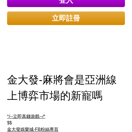
登入
立即註冊
棋牌-金大發-麻將會是亞
洲線上博弈市場的新寵嗎
金大發-麻將會是亞洲線
上博弈市場的新寵嗎
*/--立即真錢遊戲--/*
$$
金大發娛樂城-FB粉絲專頁