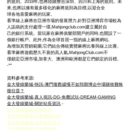
的規則。2018年,也將陸續整合深圳、四川和上海的規則。未
來,也將以擁有最多樣化的麻將規則為目標,以迎合全
球各地喜愛麻將的玩家。
看準線上麻將在亞洲市場的發展潛力,針對亞洲博弈市場較為
人詬病的支付處理一環,Mahjongclub.com建立屬於自
己的銀行系統。當玩家在麻將俱樂部開戶的同時,也開設了一
個銀行帳戶。此外,作為全球首屈一指的線上麻將網站,
為增加其營銷範圍,它們結合傳統實體麻將比養與線上比賽。
看準麻將遊戲歷久不衰的高人氣,MahjongClub.com不
僅鎖定亞洲市場,加拿大、澳洲和歐洲都是它們鎖定的目標。
-**
資料參考來源:
金大發娛樂城-快訊-澳門復甦緩慢不如預期博企中場賭收難恢
復往昔？
金大發娛樂城-真人視訊-DG-免費試玩-DREAM-GAMING
金大發娛樂城-關於站長資訊
-
金大發娛樂城-娛樂快訊
金大發娛樂城-註冊優惠紅利
金大發娛樂城-立即前往登入
金大發娛樂城-現金網推薦